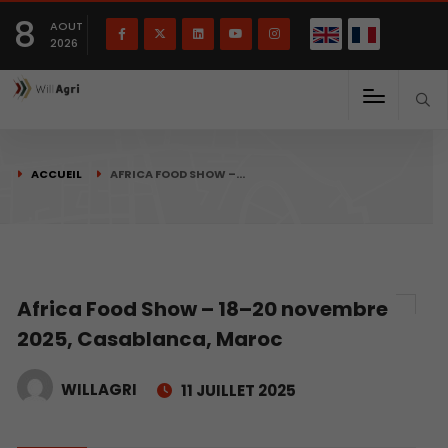
English
Français
English
8
(
)
AOUT
2026
ACCUEIL
AFRICA FOOD SHOW –…
Africa Food Show – 18–20 novembre
2025, Casablanca, Maroc
WILLAGRI
11 JUILLET 2025