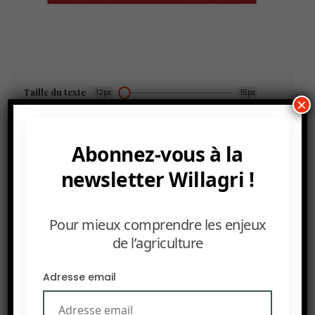
Taille du texte
12px
15px
×
IMPRIMER
Abonnez-vous à la
newsletter Willagri !
Africa Food Show – 18–20 novembre 2025,
Casablanca, Maroc
Pour mieux comprendre les enjeux
de l’agriculture
Adresse email
PRÉCEDENT
SIEMA Food Expo – 9–11 septembre 2025, Casablanca,