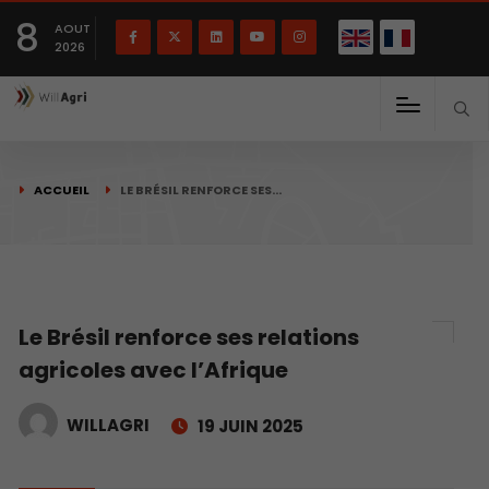
English
Français
English
8
(
)
AOUT
2026
ACCUEIL
LE BRÉSIL RENFORCE SES…
Le Brésil renforce ses relations
agricoles avec l’Afrique
WILLAGRI
19 JUIN 2025