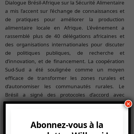
Dialogue Brésil-Afrique sur la Sécurité Alimentaire
a mis l’accent sur l’échange de connaissances et
de pratiques pour améliorer la production
alimentaire locale en Afrique. L’événement a
rassemblé plus de 40 délégations africaines et
des organisations internationales pour discuter
de politiques publiques, de recherche et
d’innovation, et de financement. La coopération
Sud-Sud a été soulignée comme un moyen
efficace de transformer les zones rurales et
d’autonomiser les communautés rurales. Le
Brésil a signé des protocoles d’accord avec
plusieurs pays africains pour renforcer la
×
coopération technique et améliorer les systèmes
agricoles et d’élevage. Les objectifs de l’ouverture
Abonnez-vous à la
des marchés sont de renforcer la coopération