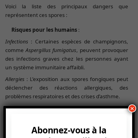
Voici la liste des principaux dangers que
représentent ces spores :
Risques pour les humains
:
Infections
: Certaines espèces de champignons,
comme
Aspergillus fumigatus
, peuvent provoquer
des infections graves chez les personnes ayant
un système immunitaire affaibli.
Allergies
: L’exposition aux spores fongiques peut
déclencher des réactions allergiques, des
problèmes respiratoires et des crises d’asthme.
×
Risques pour l’agriculture
Destruction des cultures
: Les spores peuvent
Abonnez-vous à la
infecter les plantes, entraînant des maladies qui