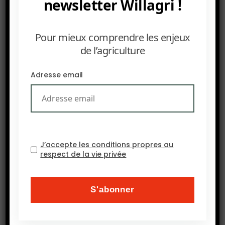
newsletter Willagri !
réduisent les rendements agricoles. Par
exemple,
Botrytis cinerea
, connu sous le nom de
“moisissure grise”, peut détruire des récoltes de
Pour mieux comprendre les enjeux
fruits et légumes.
de l’agriculture
Contamination des aliments
: Certaines espèces de
Adresse email
champignons produisent des mycotoxines, qui
peuvent contaminer les cultures et rendre les
aliments toxiques pour les humains et les
animaux.
Propagation accrue due au changement
J’accepte les conditions propres au
respect de la vie privée
climatique
Conditions favorables
: Le changement climatique
peut créer des conditions plus favorables à la
croissance et à la propagation des spores
fongiques, augmentant ainsi leur présence dans