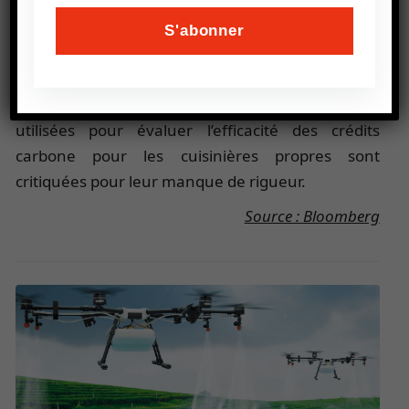
développés. La dépendance à des combustibles
polluants persiste pour 1 milliard d’Africains,
nécessitant un investissement annuel de 4
milliards de dollars pour atteindre des solutions
de cuisson propres d’ici 2030. Les méthodologies
utilisées pour évaluer l’efficacité des crédits
carbone pour les cuisinières propres sont
critiquées pour leur manque de rigueur.
Source : Bloomberg