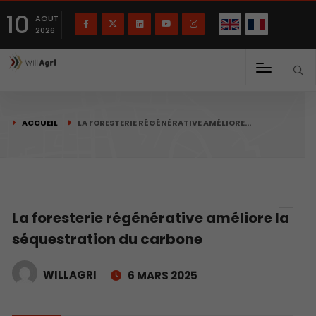
English
Français
English
10
(
)
AOUT
2026
ACCUEIL
LA FORESTERIE RÉGÉNÉRATIVE AMÉLIORE…
La foresterie régénérative améliore la
séquestration du carbone
WILLAGRI
6 MARS 2025