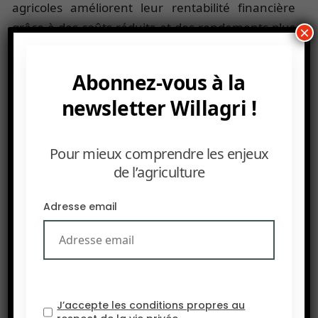
agricoles améliorent leur rentabilité financière
grâce à des coûts réduits et des rendements plus
×
stables, tout en renforçant la biodiversité en
attirant pollinisateurs et espèces bénéfiques. De
Abonnez-vous à la
plus, ces pratiques optimisent les services
newsletter Willagri !
écosystémiques essentiels, tels que la santé des
sols, la gestion de l’eau et le stockage de carbone.
Dans un contexte de changement climatique,
Pour mieux comprendre les enjeux
cette recherche met en lumière la nécessité de
de l’agriculture
repenser l’agriculture pour concilier la
productivité et la durabilité à long terme.
Adresse email
J’accepte les conditions propres au