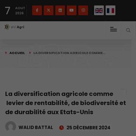
English
Français
English
7
(
)
AOUT
2026
ACCUEIL
LA DIVERSIFICATION AGRICOLE COMME…
La diversification agricole comme
levier de rentabilité, de biodiversité et
de durabilité aux Etats-Unis
WALID BATTAL
25 DÉCEMBRE 2024