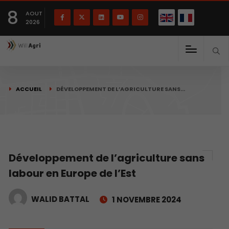
English
Français
English
8
(
)
AOUT
2026
ACCUEIL
DÉVELOPPEMENT DE L’AGRICULTURE SANS…
Développement de l’agriculture sans
labour en Europe de l’Est
WALID BATTAL
1 NOVEMBRE 2024