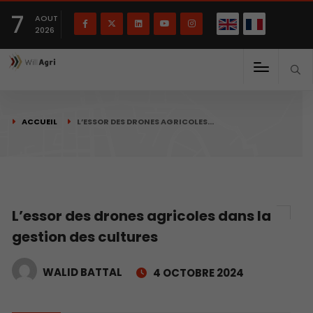
English
Français
English
7
(
)
AOUT
2026
ACCUEIL
L’ESSOR DES DRONES AGRICOLES…
L’essor des drones agricoles dans la
gestion des cultures
WALID BATTAL
4 OCTOBRE 2024