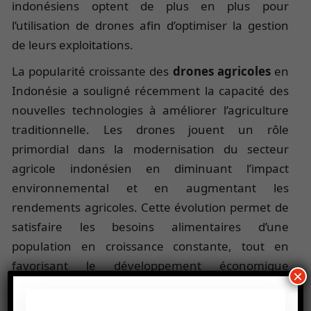
indonésiens optent de plus en plus pour
l’utilisation de drones afin d’optimiser la gestion
de leurs exploitations.
La popularité croissante des
drones agricoles
en
Indonésie a souligné récemment la capacité des
nouvelles technologies à améliorer l’agriculture
traditionnelle. Les drones jouent un rôle
primordial dans la modernisation du secteur
agricole indonésien en diminuant l’impact
environnemental et en augmentant les
rendements agricoles. Cette évolution permet de
satisfaire les besoins alimentaires d’une
population en croissance constante, tout en
favorisant le développement économique
×
durable du pays.