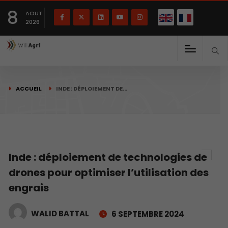
English
Français
English
8
(
)
AOUT
2026
ACCUEIL
INDE : DÉPLOIEMENT DE…
Inde : déploiement de technologies de
drones pour optimiser l’utilisation des
engrais
WALID BATTAL
6 SEPTEMBRE 2024