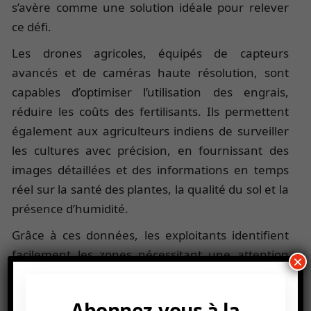
s’avère comme une solution idéale pour relever
ce défi.
Les drones agricoles, équipés de capteurs
avancés et de caméras haute résolution, sont
capables d’optimiser l’utilisation des engrais,
réduire les coûts des fertilisants. Ils permettent
également aux agriculteurs indiens de surveiller
les cultures avec précision, en fournissant des
images détaillées et des informations en temps
réel sur la santé des plantes, la qualité du sol et la
présence d’humidité.
Grâce à ces données, les exploitants identifient
facilement les zones nécessitant une attention
×
particulière et procèdent à l’application d’engrais
de manière ciblée sur l’ensemble d’un champ.
Abonnez-vous à la