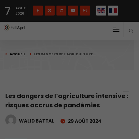
English
Français
English
7
(
)
AOUT
2026
ACCUEIL
LES DANGERS DE L’AGRICULTURE…
Les dangers de l’agriculture intensive :
risques accrus de pandémies
WALID BATTAL
29 AOÛT 2024