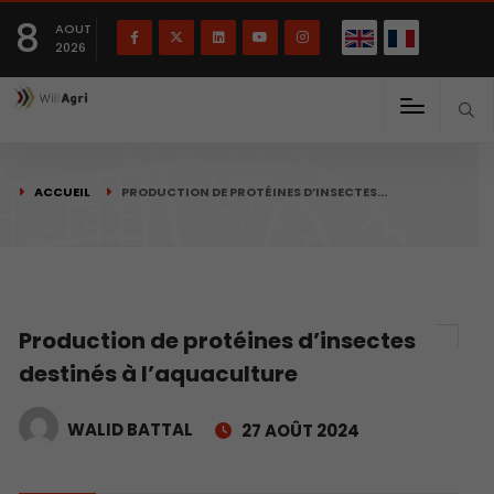
English
Français
English
8
(
)
AOUT
2026
ACCUEIL
PRODUCTION DE PROTÉINES D’INSECTES…
Production de protéines d’insectes
destinés à l’aquaculture
WALID BATTAL
27 AOÛT 2024