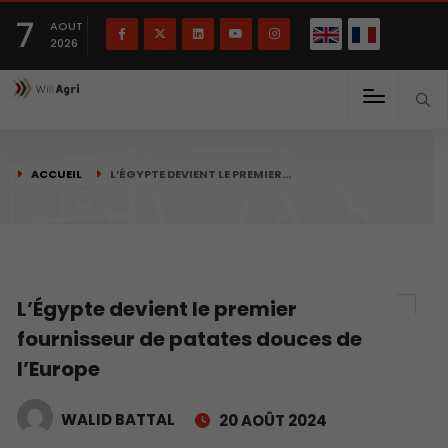
English
Français
English
7
(
)
AOUT
2026
ACCUEIL
L’ÉGYPTE DEVIENT LE PREMIER…
L’Égypte devient le premier
fournisseur de patates douces de
l’Europe
WALID BATTAL
20 AOÛT 2024