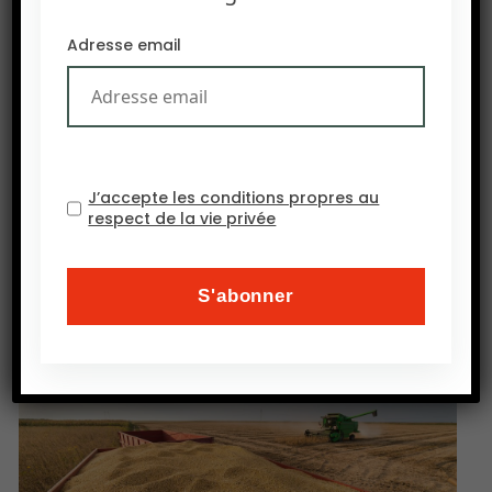
l’Égypte est le premier exportateur africain de
ème
patates douces et le 3
à l’échelle mondiale
Adresse email
après les États-Unis et les Pays-Bas. En 2023, les
expéditions égyptiennes de ce tubercule sur le
marché international ont rapporté $127,5
millions au pays.
J’accepte les conditions propres au
respect de la vie privée
Source : Agence Ecofin