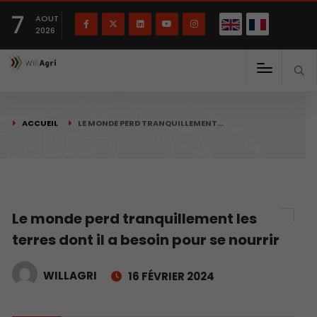
English
Français
English
7
(
)
AOUT
2026
ACCUEIL
LE MONDE PERD TRANQUILLEMENT…
Le monde perd tranquillement les
terres dont il a besoin pour se nourrir
WILLAGRI
16 FÉVRIER 2024