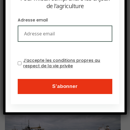
de l’agriculture
– Des questions persistent quant aux impacts
environnementaux de cette technologie sur les
Adresse email
écosystèmes marins.
– Cette approche innovante pourrait offrir une
voie économique et énergétiquement viable pour
réduire les niveaux de CO2 dans l’atmosphère.
J’accepte les conditions propres au
respect de la vie privée
Source : bloomberg.com