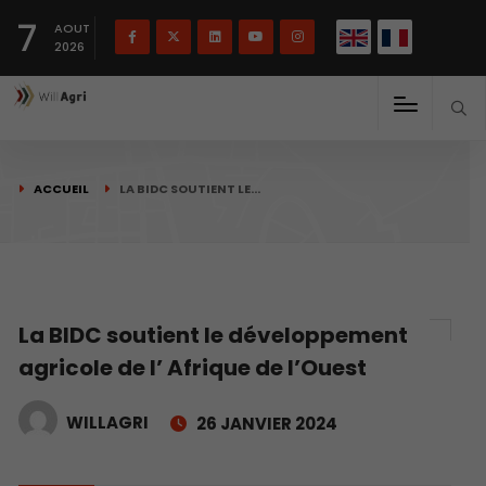
English
Français
English
7
(
)
AOUT
2026
ACCUEIL
LA BIDC SOUTIENT LE…
La BIDC soutient le développement
agricole de l’ Afrique de l’Ouest
WILLAGRI
26 JANVIER 2024