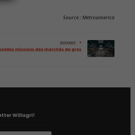
Source : Metroamerica
SUIVANT
uvelles missions des marchés de gros
tter Willagri!