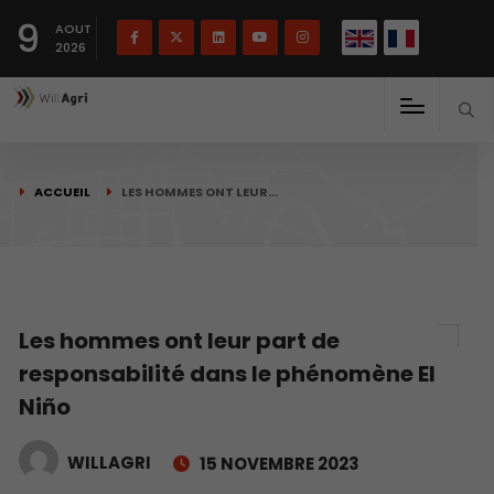
English
Français
English
9
(
)
AOUT
2026
ACCUEIL
LES HOMMES ONT LEUR…
Les hommes ont leur part de
responsabilité dans le phénomène El
Niño
WILLAGRI
15 NOVEMBRE 2023