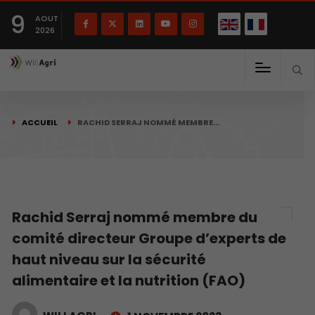
English
Français
English
9
(
)
AOUT
2026
ACCUEIL
RACHID SERRAJ NOMMÉ MEMBRE…
Rachid Serraj nommé membre du
comité directeur Groupe d’experts de
haut niveau sur la sécurité
alimentaire et la nutrition (FAO)