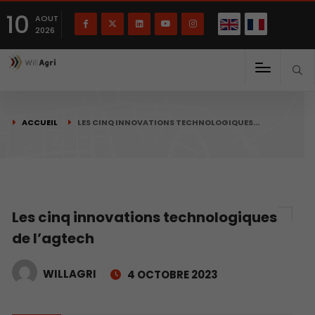
English
Français
English
10
(
)
AOUT
2026
ACCUEIL
LES CINQ INNOVATIONS TECHNOLOGIQUES…
Les cinq innovations technologiques
de l’agtech
WILLAGRI
4 OCTOBRE 2023