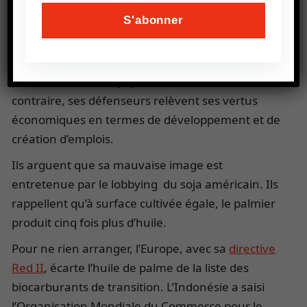
monde,
l’industrie
de l’huile de palme est accusée d’accélérer la
déforestation et de faire disparaître les moyens
de subsistance des populations locales. Au
contraire, ses défenseurs relèvent ses vertus
économiques en termes de développement et de
création d’emplois.
Ils arguent que sa mauvaise image est
entretenue par le lobbying du soja américain. Ils
rappellent qu’à surface cultivée égale, le palmier
produit cinq fois plus d’huile.
Pour ne rien arranger, l’Europe, avec sa
directive
Red II
, écarte l’huile de palme de la liste des
biocarburants de transition. L’Indonésie a saisi
l’Organisation Mondiale du Commerce pour le