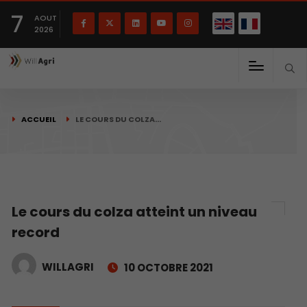
English
Français
English
7
(
)
AOUT
2026
ACCUEIL
LE COURS DU COLZA…
Le cours du colza atteint un niveau
record
WILLAGRI
10 OCTOBRE 2021