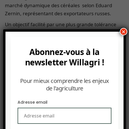
marché dynamique des céréales selon Eduard
Zernin, représentant des exportateurs russes.
Un objectif facilité par une plus grande tolérance
×
de l’Office algérien interprofessionnel des
céréales (
OAIC
) vis-à-vis du taux admis de grains
punaisés, qui passe de 0,1% à 0,5%, ouvrant ainsi
Abonnez-vous à la
la porte au blé russe, de qualité moindre sur ce
newsletter Willagri !
plan.
La France va devoir protéger ce marché essentiel
Pour mieux comprendre les enjeux
qu’est l’Algérie . En février dernier, elle y a exporté
de l’agriculture
300.000 tonnes de blé , sa plus grosse vente hors
zone UE.
Adresse email
En 2020, l’Algérie a importé 11 millions de tonnes
de céréales selon le département de l’agriculture
des États-Unis.