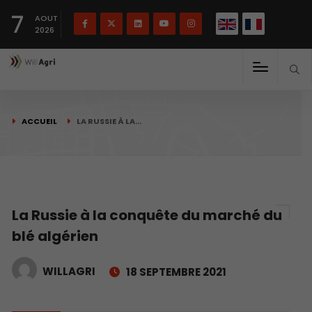
English
Français
English
7
(
)
AOUT
2026
ACCUEIL
LA RUSSIE À LA…
La Russie à la conquête du marché du
blé algérien
WILLAGRI
18 SEPTEMBRE 2021