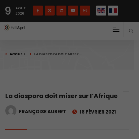
English
Français
English
9
(
)
AOUT
2026
ACCUEIL
LA DIASPORA DOIT MISER…
La diaspora doit miser sur l’Afrique
FRANÇOISE AUBERT
18 FÉVRIER 2021