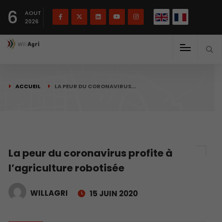
English
Français
English
6
(
)
AOUT
2026
ACCUEIL
LA PEUR DU CORONAVIRUS…
La peur du coronavirus profite à
l’agriculture robotisée
WILLAGRI
15 JUIN 2020