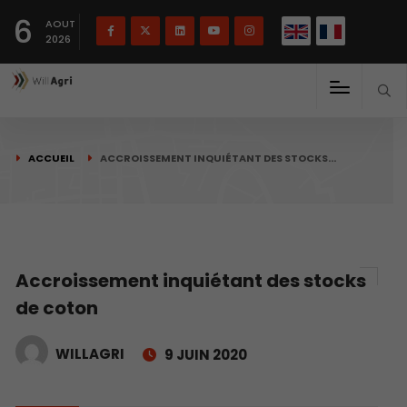
English
Français
English
6
(
)
AOUT
2026
ACCUEIL
ACCROISSEMENT INQUIÉTANT DES STOCKS…
Accroissement inquiétant des stocks
de coton
WILLAGRI
9 JUIN 2020