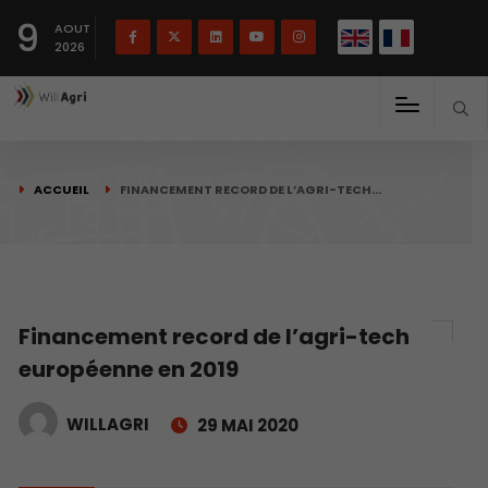
English
Français
English
9
(
)
AOUT
2026
ACCUEIL
FINANCEMENT RECORD DE L’AGRI-TECH…
Financement record de l’agri-tech
européenne en 2019
WILLAGRI
29 MAI 2020