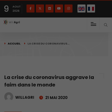
English
Français
English
9
(
)
AOUT
2026
ACCUEIL
LA CRISE DU CORONAVIRUS…
La crise du coronavirus aggrave la
faim dans le monde
WILLAGRI
21 MAI 2020