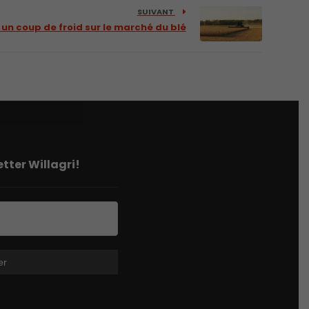
SUIVANT
 un coup de froid sur le marché du blé
tter Willagri!