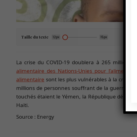
Taille du texte
12px
15px
La crise du COVID-19 doublera à 265 millions 
alimentaire des Nations-Unies pour l’alimentati
alimentaire
sont les plus vulnérables à la crise d
millions de personnes souffrant de la guerre, 34
touchés étaient le Yémen, la République démocrati
Haïti.
Source : Energy