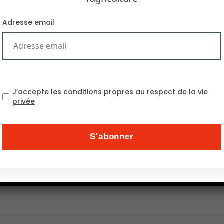
Adresse email
J’accepte les conditions propres au respect de la vie
le nombre de personnes qui souffrent d’une crise ali
privée
on
(WFP). Les 55 pays et territoires qui abritent les 1
u Covid-19 et n’ont aucun moyen d’en limiter les dégâts. L
 millions du changement climatique et 24 millions de c
que du Congo, l’Afghanistan, le Venezuela, l’Éthiopie, l