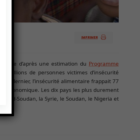
IMPRIMER
mentaire d’après une estimation du
Programme
35 millions de personnes victimes d’insécurité
’an dernier, l’insécurité alimentaire frappait 77
rise économique. Les dix pays les plus durement
e Sud-Soudan, la Syrie, le Soudan, le Nigeria et