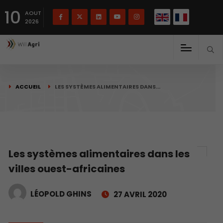
English
Français
English
10
(
)
AOUT
2026
ACCUEIL
LES SYSTÈMES ALIMENTAIRES DANS…
Les systèmes alimentaires dans les
villes ouest-africaines
LÉOPOLD GHINS
27 AVRIL 2020