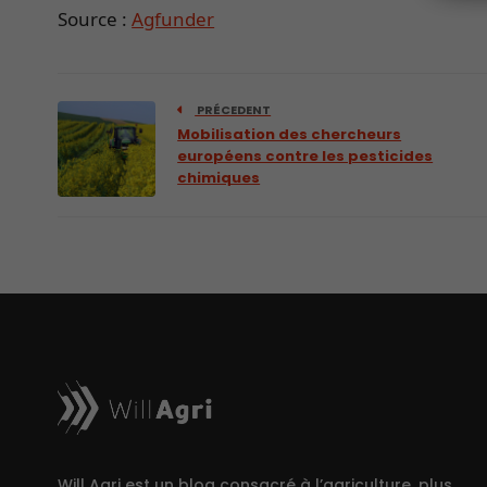
Source :
Agfunder
PRÉCEDENT
Mobilisation des chercheurs
européens contre les pesticides
chimiques
Will Agri est un blog consacré à l’agriculture, plus