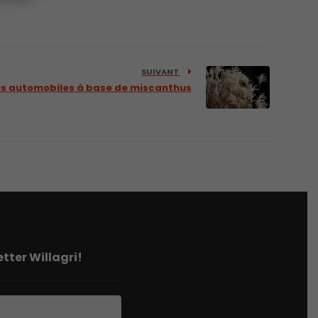
SUIVANT
s automobiles à base de miscanthus
tter Willagri!