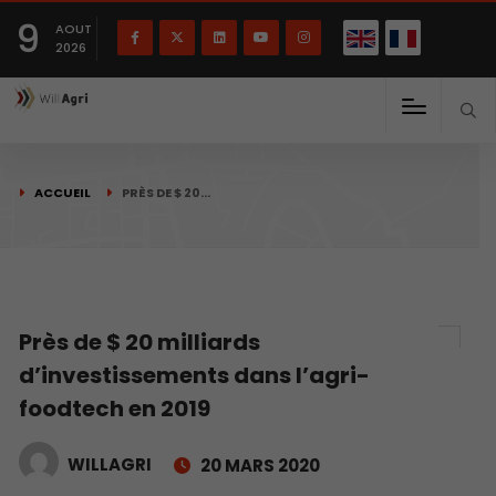
English
Français
English
9
(
)
AOUT
2026
ACCUEIL
PRÈS DE $ 20…
Près de $ 20 milliards
d’investissements dans l’agri-
foodtech en 2019
WILLAGRI
20 MARS 2020