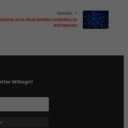
SUIVANT
biome, je te dirai quelles maladies tu
attraperas
tter Willagri!