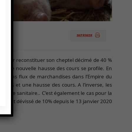
IMPRIMER
hine pour reconstituer son cheptel décimé de 40 %
is une nouvelle hausse des cours se profile. En
certains flux de marchandises dans l’Empire du
ations et une hausse des cours. A l’inverse, les
e crise sanitaire.. C’est également le cas pour la
prix ont dévissé de 10% depuis le 13 janvier 2020