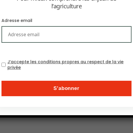
l’agriculture
Adresse email
gricoles. Suite à la politique très volontariste de la C
J’accepte les conditions propres au respect de la vie
privée
les cours du porc se repliaient en ce début d’année Ma
importations sont désormais bloquées dans les ports et 
el sera plus lente, engendrant ainsi de nouvelles import
5 % suite aux craintes des marchés financiers face à cett
ois de janvier. En ce qui concerne le cours du colza les 