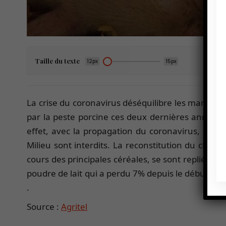
Taille du texte
12px
15px
La crise du coronavirus déséquilibre les marchés a
par la peste porcine ces deux dernières années, 
effet, avec la propagation du coronavirus, les 
Milieu sont interdits. La reconstitution du chept
cours des principales céréales, se sont repliés de 
poudre de lait qui a perdu 7% depuis le début du m
.
Source :
Agritel