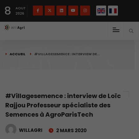
English
Français
English
8
(
)
AOUT
2026
ACCUEIL
#VILLAGESEMENCE : INTERVIEW DE…
#Villagesemence : interview de Loïc
Rajjou Professeur spécialiste des
Semences à AgroParisTech
WILLAGRI
2 MARS 2020