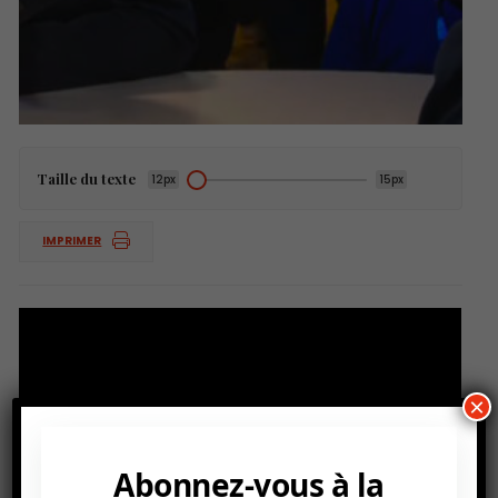
Taille du texte
12px
15px
IMPRIMER
×
Abonnez-vous à la