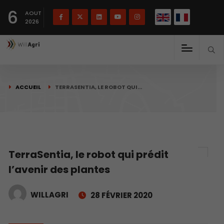
English
Français
English
6
(
)
AOUT
2026
ACCUEIL
TERRASENTIA, LE ROBOT QUI…
TerraSentia, le robot qui prédit
l’avenir des plantes
WILLAGRI
28 FÉVRIER 2020