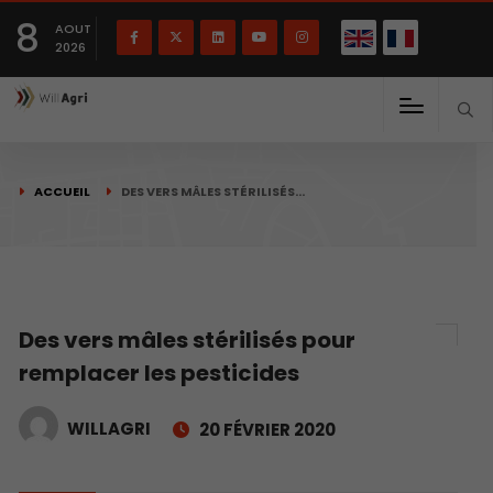
English
Français
English
8
(
)
AOUT
2026
ACCUEIL
DES VERS MÂLES STÉRILISÉS…
Des vers mâles stérilisés pour
remplacer les pesticides
WILLAGRI
20 FÉVRIER 2020