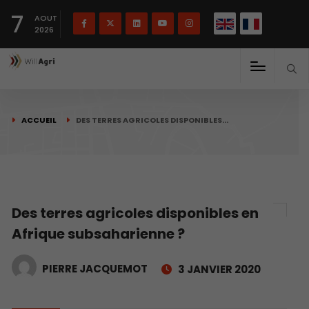
English
Français
English
7
(
)
AOUT
2026
ACCUEIL
DES TERRES AGRICOLES DISPONIBLES…
Des terres agricoles disponibles en
Afrique subsaharienne ?
PIERRE JACQUEMOT
3 JANVIER 2020