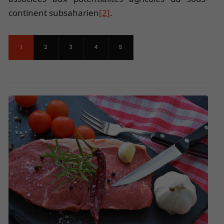
continent subsaharien
[2]
.
1
2
3
4
5