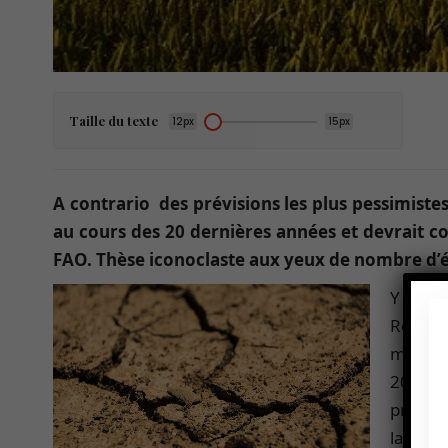
Taille du texte
12px
15px
A contrario des prévisions les plus pessimiste
au cours des 20 dernières années et devrait co
FAO. Thèse iconoclaste aux yeux de nombre d’é
Y a-t-i
Roy, f
mondia
2017),
précéde
la der