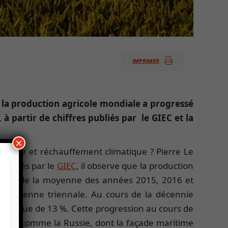
IMPRIMER
, la production agricole mondiale a progressé
, à partir de chiffres publiés par le GIEC et la
×
agricole et réchauffement climatique ? Pierre Le
 publiés par le
GIEC
, il observe que la production
à dire de la moyenne des années 2015, 2016 et
n moyenne triennale. Au cours de la décennie
 été que de 13 %. Cette progression au cours de
 pays comme la Russie, dont la façade maritime