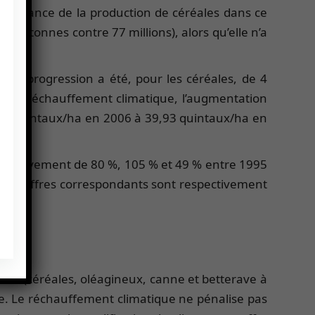
croissance de la production de céréales dans ce
 de tonnes contre 77 millions), alors qu’elle n’a
ette progression a été, pour les céréales, de 4
n du réchauffement climatique, l’augmentation
,16 quintaux/ha en 2006 à 39,93 quintaux/ha en
respectivement de 80 %, 105 % et 49 % entre 1995
les chiffres correspondants sont respectivement
ues (céréales, oléagineux, canne et betterave à
ie. Le réchauffement climatique ne pénalise pas