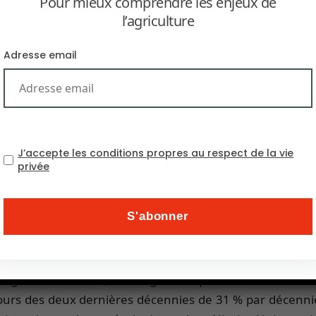
Pour mieux comprendre les enjeux de
ofite très largement du réchauffement climatique : la 
l’agriculture
 cours de la dernière décennie a été de 52 % (117 millions
que » de 27 % en moyenne mondiale.
Adresse email
st encore plus significative. Depuis les années 1960, c
 de la dernière décennie, marquée par une accentuatio
est proche de 7 quintaux, puisqu’elle est passée de 33
J’accepte les conditions propres au respect de la vie
s et pour le lait. La croissance de la production a été 
privée
e 1975-1995. Seules les viandes font exception puisque 
n agricole mondiale, toutes grandes productions confond
au cours des deux dernières décennies de 31 % par décenn