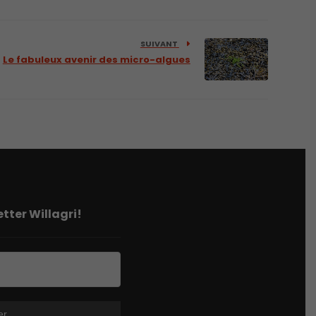
SUIVANT
Le fabuleux avenir des micro-algues
tter Willagri!