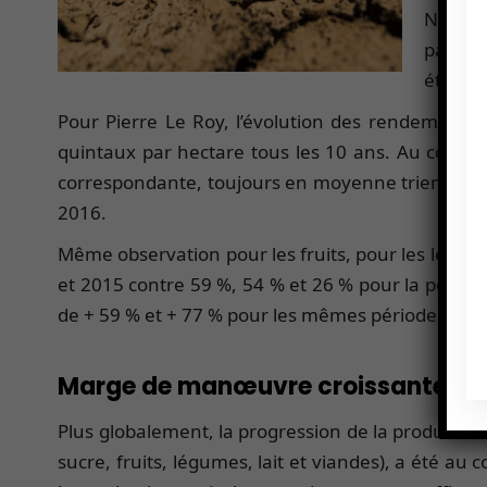
Nord pr
pays au
été « 
Pour Pierre Le Roy, l’évolution des rendements e
quintaux par hectare tous les 10 ans. Au cours
correspondante, toujours en moyenne triennale, 
2016.
Même observation pour les fruits, pour les légume
et 2015 contre 59 %, 54 % et 26 % pour la périod
de + 59 % et + 77 % pour les mêmes périodes.
Marge de manœuvre croissante
Plus globalement, la progression de la productio
sucre, fruits, légumes, lait et viandes), a été 