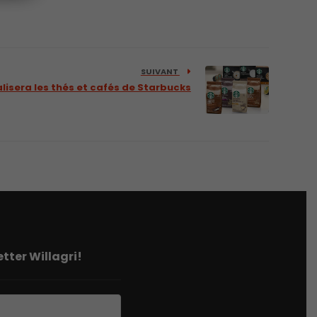
SUIVANT
isera les thés et cafés de Starbucks
tter Willagri!