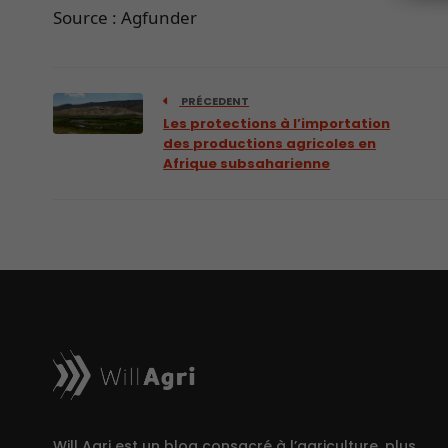
Source : Agfunder
PRÉCEDENT
Les protections à l’importation
des productions agricoles en
Afrique subsaharienne
Will Agri est un blog consacré à l’agriculture, plus