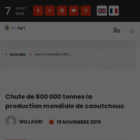
English
Français
English
7
(
)
AOUT
2026
ACCUEIL
CHUTE DE 800 000…
Chute de 800 000 tonnes la
production mondiale de caoutchouc
WILLAGRI
19 NOVEMBRE 2019