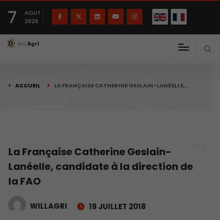
English
Français
English
7
(
)
AOUT
2026
ACCUEIL
​LA FRANÇAISE CATHERINE GESLAIN-LANÉELLE,…
​La Française Catherine Geslain-
Lanéelle, candidate à la direction de
la FAO
WILLAGRI
19 JUILLET 2018