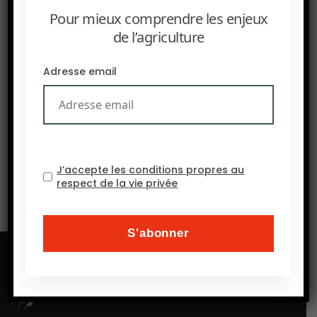
Pour mieux comprendre les enjeux
de l’agriculture
PRÉCEDENT
Adresse email
Foodtech à la croisée des chemins : recalibrage,
régulation et réalité
SUIVANT
L’IA et la biotechnologie accélèrent la création de
nouvelles variétés végétales.
J’accepte les conditions propres au
respect de la vie privée