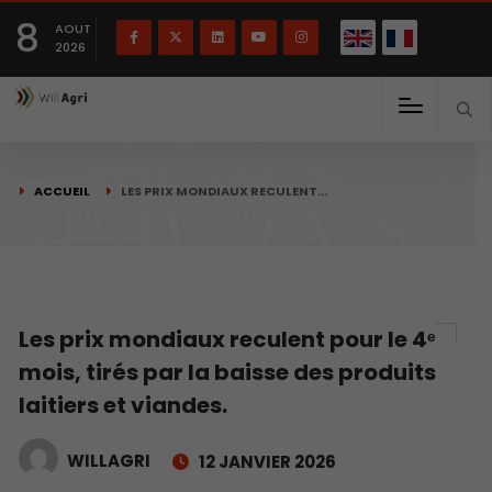
English
Français
English
8
(
)
AOUT
2026
ACCUEIL
LES PRIX MONDIAUX RECULENT…
Les prix mondiaux reculent pour le 4ᵉ
mois, tirés par la baisse des produits
laitiers et viandes.
WILLAGRI
12 JANVIER 2026